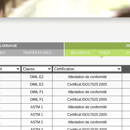
ALONNAGE
P
IDS
TEMPÉRATURES
BALANCES
POIDS
E
L
OIML E2
Attestation de conformité
L
OIML E2
Certificat ISO17025:2005
L
OIML F1
Attestation de conformité
L
OIML F1
Certificat ISO17025:2005
L
ASTM 1
Attestation de conformité
L
ASTM 1
Certificat ISO17025:2005
L
ASTM 2
Attestation de conformité
L
ASTM 2
Certificat ISO17025:2005