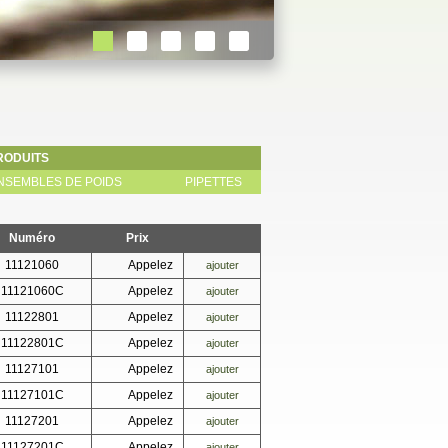
RODUITS
NSEMBLES DE POIDS
PIPETTES
Numéro
Prix
11121060
Appelez
ajouter
11121060C
Appelez
ajouter
11122801
Appelez
ajouter
11122801C
Appelez
ajouter
11127101
Appelez
ajouter
11127101C
Appelez
ajouter
11127201
Appelez
ajouter
11127201C
Appelez
ajouter