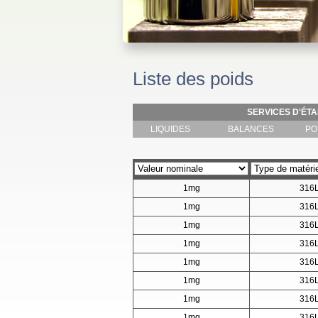
Liste des poids
SERVICES D'ÉT
LIQUIDES
BALANCES
PO
1mg
316
1mg
316
1mg
316
1mg
316
1mg
316
1mg
316
1mg
316
1mg
316